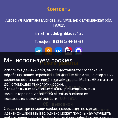
Контакты
Адрес: ул. Капитана Буркова, 30, Мурманск, Мурманская обл.,
183025
Email:
modub@libkids51.ru
Телефон:
8 (8152) 44-63-52
Мы используем cookies
Режим работы
Используя данный сайт, вы предоставляете согласие на
ПН–ПТ:
10:00–18:00
обработку ваших персональных данных с помощью сторонних
сервисов веб-аналитики (Яндекс.Метрика, Mail.ru, ВКонтакте и
ВС:
11:00–18:00
др.) с помощью технологии cookie.
"БиблиоДвиж" (цоколь)
:
Это небольшие текстовые файлы, размещаемые на
ПН–ЧТ
:
11:00–19:00
компьютере пользователей с целью анализа их
ПТ, ВС:
11:00–18:00
пользовательской активности.
СБ– выходной
Собранная при помощи cookie информация не может
Последний понедельник месяца – санитарный день
идентифицировать вас, однако может помочь нам улучшить