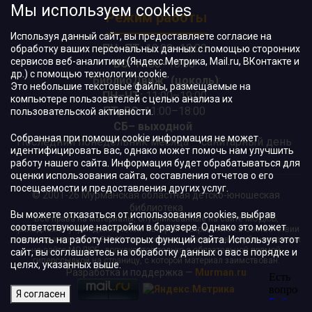
Мы используем cookies
Режим работы
Используя данный сайт, вы предоставляете согласие на
ПН–ПТ:
10:00–18:00
обработку ваших персональных данных с помощью сторонних
сервисов веб-аналитики (Яндекс.Метрика, Mail.ru, ВКонтакте и
ВС:
11:00–18:00
др.) с помощью технологии cookie.
"БиблиоДвиж" (цоколь)
:
Это небольшие текстовые файлы, размещаемые на
ПН–ЧТ
:
11:00–19:00
компьютере пользователей с целью анализа их
ПТ, ВС:
11:00–18:00
пользовательской активности.
СБ– выходной
Собранная при помощи cookie информация не может
Последний понедельник месяца – санитарный день
идентифицировать вас, однако может помочь нам улучшить
работу нашего сайта. Информация будет обрабатываться для
оценки использования сайта, составления отчетов о его
посещаемости и предоставления других услуг.
© 2001-26 Мурманская областная детско-юношеская
библиотека
Вы можете отказаться от использования cookies, выбрав
Все права на материалы, опубликованные на сайте МОДЮБ,
соответствующие настройки в браузере. Однако это может
принадлежат учреждению и/или авторам и охраняются в соответствии
повлиять на работу некоторых функций сайта. Используя этот
с законодательством РФ. Использование материалов, опубликованных
на сайте МОДЮБ, допускается только с обязательной прямой
сайт, вы соглашаетесь на обработку данных о вас в порядке и
гиперссылкой на страницу, с которой материал заимствован.
целях, указанных выше.
Разработка и поддержка —
Murman.ru
Я согласен