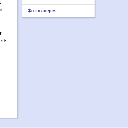
с
и
Фотогалерея
т
» и