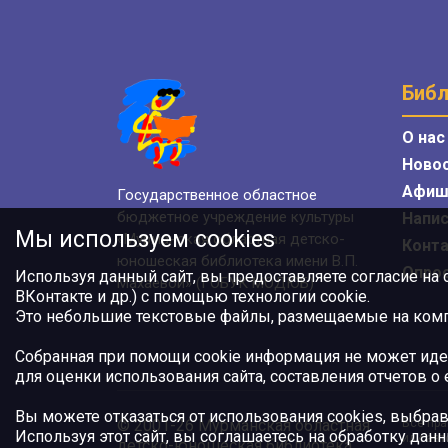
Библ
О нас
Ново
Афиш
Государственное областное
бюджетное учреждение культуры
Напис
Мы используем cookies
«Мурманская областная детско-
Конт
юношеская библиотека имени В.П.
Опро
Используя данный сайт, вы предоставляете согласие на
Махаевой» (ГОБУК МОДЮБ)
ВКонтакте и др.) с помощью технологии cookie.
Это небольшие текстовые файлы, размещаемые на компь
Собранная при помощи cookie информация не может иде
для оценки использования сайта, составления отчетов о
Вы можете отказаться от использования cookies, выбрав
© 2001-26 Мурманская областная
Все пра
Используя этот сайт, вы соглашаетесь на обработку данн
или авт
детско-юношеская библиотека