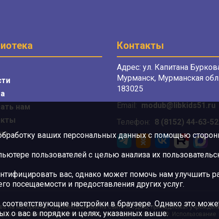
иотека
Контакты
Адрес: ул. Капитана Буркова
Мурманск, Мурманская обл.
сти
183025
а
Email:
modub@libkids51.ru
ать нам
акты
Телефон:
8 (8152) 44-63-52
сы
 обработку ваших персональных данных с помощью сторонни
ютере пользователей с целью анализа их пользовательск
нтифицировать вас, однако может помочь нам улучшить ра
 его посещаемости и предоставления других услуг.
 соответствующие настройки в браузере. Однако это может
ва на материалы, опубликованные на сайте МОДЮБ, принадлежат учрежден
ых о вас в порядке и целях, указанных выше.
орам и охраняются в соответствии с законодательством РФ. Использование