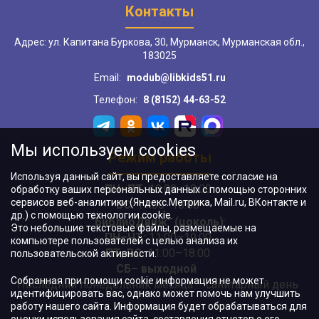
Контакты
Адрес: ул. Капитана Буркова, 30, Мурманск, Мурманская обл.,
183025
Email:
modub@libkids51.ru
Телефон:
8 (8152) 44-63-52
Мы используем cookies
Режим работы
Используя данный сайт, вы предоставляете согласие на
ПН–ПТ:
10:00–18:00
обработку ваших персональных данных с помощью сторонних
сервисов веб-аналитики (Яндекс.Метрика, Mail.ru, ВКонтакте и
ВС:
11:00–18:00
др.) с помощью технологии cookie.
"БиблиоДвиж" (цоколь)
:
Это небольшие текстовые файлы, размещаемые на
ПН–ЧТ
:
11:00–19:00
компьютере пользователей с целью анализа их
ПТ, ВС:
11:00–18:00
пользовательской активности.
СБ– выходной
Собранная при помощи cookie информация не может
Последний понедельник месяца – санитарный день
идентифицировать вас, однако может помочь нам улучшить
работу нашего сайта. Информация будет обрабатываться для