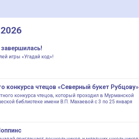
 2026
 завершилась!
ей игры «Угадай код»!
ого конкурса чтецов «Северный букет Рубцову»
тного конкурса чтецов, который проходил в Мурманской
ской библиотеке имени В.П. Махаевой с 3 по 25 января
Поппинс
познавай приглашает дошкольников и младших школьников