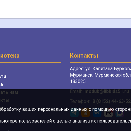
иотека
Контакты
Адрес: ул. Капитана Буркова
Мурманск, Мурманская обл.
сти
183025
а
Email:
modub@libkids51.ru
ать нам
акты
Телефон:
8 (8152) 44-63-52
сы
 обработку ваших персональных данных с помощью сторонни
ютере пользователей с целью анализа их пользовательск