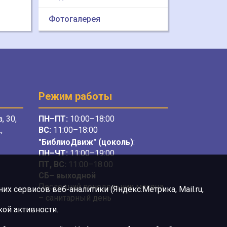
Фотогалерея
Режим работы
, 30,
ПН–ПТ:
10:00–18:00
,
ВС:
11:00–18:00
"БиблиоДвиж" (цоколь)
:
ПН–ЧТ
:
11:00–19:00
ПТ, ВС:
11:00–18:00
СБ– выходной
Последний понедельник месяца
х сервисов веб-аналитики (Яндекс.Метрика, Mail.ru,
– санитарный день
ой активности.