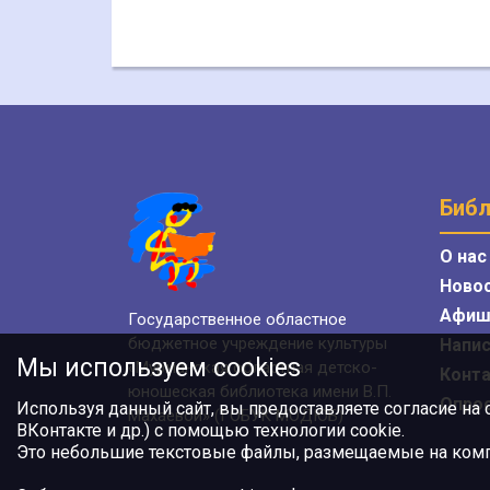
Библ
О нас
Ново
Афиш
Государственное областное
бюджетное учреждение культуры
Напис
Мы используем cookies
«Мурманская областная детско-
Конт
юношеская библиотека имени В.П.
Опро
Используя данный сайт, вы предоставляете согласие на
Махаевой» (ГОБУК МОДЮБ)
ВКонтакте и др.) с помощью технологии cookie.
Это небольшие текстовые файлы, размещаемые на компь