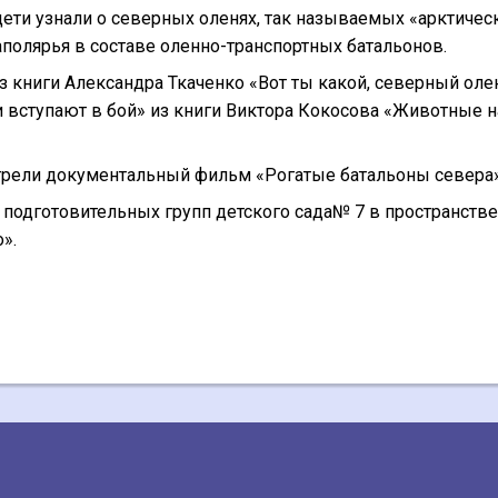
дети узнали о северных оленях, так называемых «арктичес
аполярья в составе оленно-транспортных батальонов.
з книги Александра Ткаченко «Вот ты какой, северный оле
и вступают в бой» из книги Виктора Кокосова «Животные н
трели документальный фильм «Рогатые батальоны севера»
 подготовительных групп детского сада№ 7 в пространстве
».