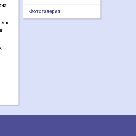
ких
Фотогалерея
нь!»
а
.