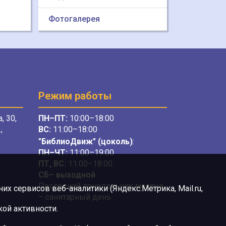
Фотогалерея
Режим работы
, 30,
ПН–ПТ:
10:00–18:00
,
ВС:
11:00–18:00
"БиблиоДвиж" (цоколь)
:
ПН–ЧТ
:
11:00–19:00
ПТ, ВС:
11:00–18:00
СБ– выходной
Последний понедельник месяца
х сервисов веб-аналитики (Яндекс.Метрика, Mail.ru,
– санитарный день
ой активности.