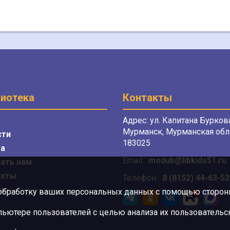
иотека
Контакты
Адрес: ул. Капитана Буркова
Мурманск, Мурманская обл.
сти
183025
а
Email:
modub@libkids51.ru
ать нам
акты
Телефон:
8 (8152) 44-63-52
сы
 обработку ваших персональных данных с помощью сторонни
ютере пользователей с целью анализа их пользовательск