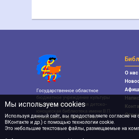
Библ
О нас
Ново
Афиш
Государственное областное
бюджетное учреждение культуры
Напис
Мы используем cookies
«Мурманская областная детско-
Конт
юношеская библиотека имени В.П.
Опро
Используя данный сайт, вы предоставляете согласие на
Махаевой» (ГОБУК МОДЮБ)
ВКонтакте и др.) с помощью технологии cookie.
Это небольшие текстовые файлы, размещаемые на компь