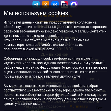
Мы используем cookies
Режим работы
Используя данный сайт, вы предоставляете согласие на
ПН–ПТ:
10:00–18:00
обработку ваших персональных данных с помощью сторонних
сервисов веб-аналитики (Яндекс.Метрика, Mail.ru, ВКонтакте и
ВС:
11:00–18:00
др.) с помощью технологии cookie.
"БиблиоДвиж" (цоколь)
:
Это небольшие текстовые файлы, размещаемые на
ПН–ЧТ
:
11:00–19:00
компьютере пользователей с целью анализа их
ПТ, ВС:
11:00–18:00
пользовательской активности.
СБ– выходной
Собранная при помощи cookie информация не может
Последний понедельник месяца – санитарный день
идентифицировать вас, однако может помочь нам улучшить
работу нашего сайта. Информация будет обрабатываться для
оценки использования сайта, составления отчетов о его
посещаемости и предоставления других услуг.
© 2001-26 Мурманская областная детско-юношеская
библиотека
Вы можете отказаться от использования cookies, выбрав
Все права на материалы, опубликованные на сайте МОДЮБ,
соответствующие настройки в браузере. Однако это может
принадлежат учреждению и/или авторам и охраняются в соответствии
повлиять на работу некоторых функций сайта. Используя этот
с законодательством РФ. Использование материалов, опубликованных
на сайте МОДЮБ, допускается только с обязательной прямой
сайт, вы соглашаетесь на обработку данных о вас в порядке и
гиперссылкой на страницу, с которой материал заимствован.
целях, указанных выше.
Разработка и поддержка —
Murman.ru