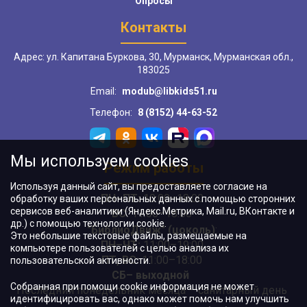
Опросы
Контакты
Адрес: ул. Капитана Буркова, 30, Мурманск, Мурманская обл.,
183025
Email:
modub@libkids51.ru
Телефон:
8 (8152) 44-63-52
Мы используем cookies
Режим работы
Используя данный сайт, вы предоставляете согласие на
ПН–ПТ:
10:00–18:00
обработку ваших персональных данных с помощью сторонних
сервисов веб-аналитики (Яндекс.Метрика, Mail.ru, ВКонтакте и
ВС:
11:00–18:00
др.) с помощью технологии cookie.
"БиблиоДвиж" (цоколь)
:
Это небольшие текстовые файлы, размещаемые на
ПН–ЧТ
:
11:00–19:00
компьютере пользователей с целью анализа их
ПТ, ВС:
11:00–18:00
пользовательской активности.
СБ– выходной
Собранная при помощи cookie информация не может
Последний понедельник месяца – санитарный день
идентифицировать вас, однако может помочь нам улучшить