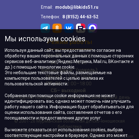
Email:
modub@libkids51.ru
Телефон:
8 (8152) 44-63-52
Мы используем cookies
Режим работы
Используя данный сайт, вы предоставляете согласие на
ПН–ПТ:
10:00–18:00
обработку ваших персональных данных с помощью сторонних
сервисов веб-аналитики (Яндекс.Метрика, Mail.ru, ВКонтакте и
ВС:
11:00–18:00
др.) с помощью технологии cookie.
"БиблиоДвиж" (цоколь)
:
Это небольшие текстовые файлы, размещаемые на
ПН–ЧТ
:
11:00–19:00
компьютере пользователей с целью анализа их
ПТ, ВС:
11:00–18:00
пользовательской активности.
СБ– выходной
Собранная при помощи cookie информация не может
Последний понедельник месяца – санитарный день
идентифицировать вас, однако может помочь нам улучшить
работу нашего сайта. Информация будет обрабатываться для
оценки использования сайта, составления отчетов о его
посещаемости и предоставления других услуг.
© 2001-26 Мурманская областная детско-юношеская
библиотека
Вы можете отказаться от использования cookies, выбрав
Все права на материалы, опубликованные на сайте МОДЮБ,
соответствующие настройки в браузере. Однако это может
принадлежат учреждению и/или авторам и охраняются в соответствии