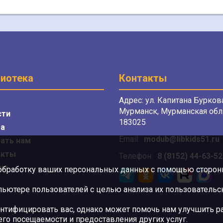
иотека
Контакты
Адрес: ул. Капитана Буркова
Мурманск, Мурманская обл.
сти
183025
а
Email:
modub@libkids51.ru
ать нам
акты
Телефон:
8 (8152) 44-63-52
сы
 обработку ваших персональных данных с помощью сторонни
ютере пользователей с целью анализа их пользовательск
нтифицировать вас, однако может помочь нам улучшить ра
 его посещаемости и предоставления других услуг.