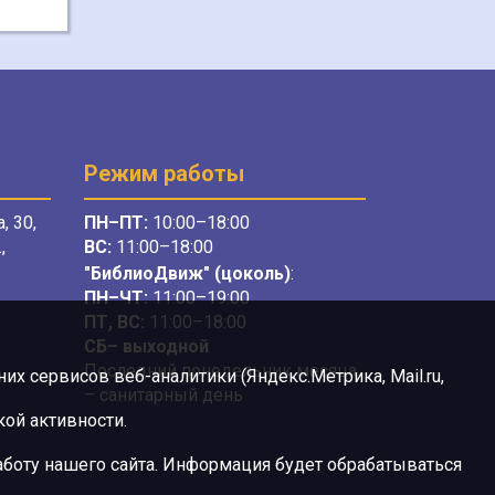
Режим работы
, 30,
ПН–ПТ:
10:00–18:00
,
ВС:
11:00–18:00
"БиблиоДвиж" (цоколь)
:
ПН–ЧТ
:
11:00–19:00
ПТ, ВС:
11:00–18:00
СБ– выходной
Последний понедельник месяца
х сервисов веб-аналитики (Яндекс.Метрика, Mail.ru,
– санитарный день
ой активности.
боту нашего сайта. Информация будет обрабатываться