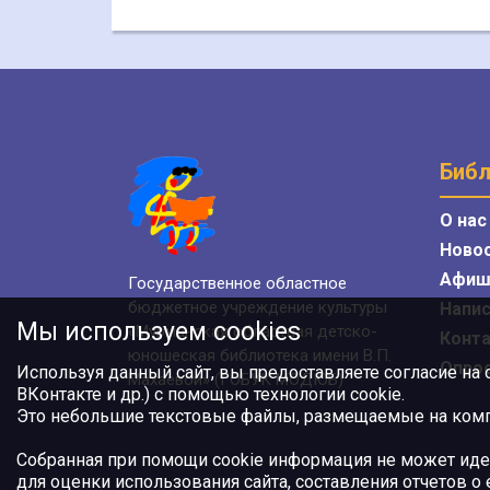
Библ
О нас
Ново
Афиш
Государственное областное
бюджетное учреждение культуры
Напис
Мы используем cookies
«Мурманская областная детско-
Конт
юношеская библиотека имени В.П.
Опро
Используя данный сайт, вы предоставляете согласие на
Махаевой» (ГОБУК МОДЮБ)
ВКонтакте и др.) с помощью технологии cookie.
Это небольшие текстовые файлы, размещаемые на компь
Собранная при помощи cookie информация не может иде
для оценки использования сайта, составления отчетов о