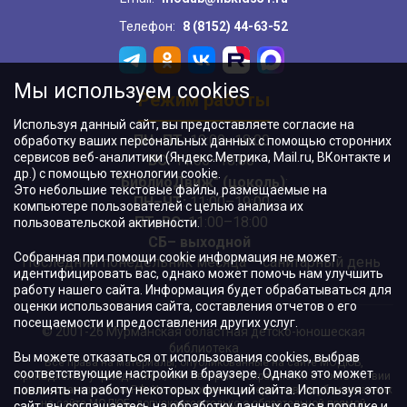
Телефон:
8 (8152) 44-63-52
Мы используем cookies
Режим работы
Используя данный сайт, вы предоставляете согласие на
ПН–ПТ:
10:00–18:00
обработку ваших персональных данных с помощью сторонних
сервисов веб-аналитики (Яндекс.Метрика, Mail.ru, ВКонтакте и
ВС:
11:00–18:00
др.) с помощью технологии cookie.
"БиблиоДвиж" (цоколь)
:
Это небольшие текстовые файлы, размещаемые на
ПН–ЧТ
:
11:00–19:00
компьютере пользователей с целью анализа их
ПТ, ВС:
11:00–18:00
пользовательской активности.
СБ– выходной
Собранная при помощи cookie информация не может
Последний понедельник месяца – санитарный день
идентифицировать вас, однако может помочь нам улучшить
работу нашего сайта. Информация будет обрабатываться для
оценки использования сайта, составления отчетов о его
посещаемости и предоставления других услуг.
© 2001-26 Мурманская областная детско-юношеская
библиотека
Вы можете отказаться от использования cookies, выбрав
Все права на материалы, опубликованные на сайте МОДЮБ,
соответствующие настройки в браузере. Однако это может
принадлежат учреждению и/или авторам и охраняются в соответствии
повлиять на работу некоторых функций сайта. Используя этот
с законодательством РФ. Использование материалов, опубликованных
на сайте МОДЮБ, допускается только с обязательной прямой
сайт, вы соглашаетесь на обработку данных о вас в порядке и