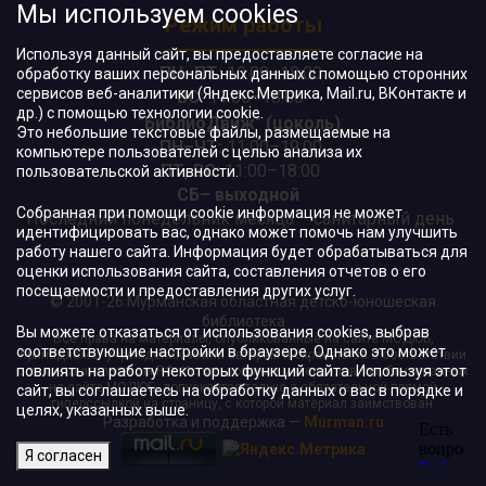
Мы используем cookies
Режим работы
Используя данный сайт, вы предоставляете согласие на
ПН–ПТ:
10:00–18:00
обработку ваших персональных данных с помощью сторонних
сервисов веб-аналитики (Яндекс.Метрика, Mail.ru, ВКонтакте и
ВС:
11:00–18:00
др.) с помощью технологии cookie.
"БиблиоДвиж" (цоколь)
:
Это небольшие текстовые файлы, размещаемые на
ПН–ЧТ
:
11:00–19:00
компьютере пользователей с целью анализа их
ПТ, ВС:
11:00–18:00
пользовательской активности.
СБ– выходной
Собранная при помощи cookie информация не может
Последний понедельник месяца – санитарный день
идентифицировать вас, однако может помочь нам улучшить
работу нашего сайта. Информация будет обрабатываться для
оценки использования сайта, составления отчетов о его
посещаемости и предоставления других услуг.
© 2001-26 Мурманская областная детско-юношеская
библиотека
Вы можете отказаться от использования cookies, выбрав
Все права на материалы, опубликованные на сайте МОДЮБ,
соответствующие настройки в браузере. Однако это может
принадлежат учреждению и/или авторам и охраняются в соответствии
повлиять на работу некоторых функций сайта. Используя этот
с законодательством РФ. Использование материалов, опубликованных
на сайте МОДЮБ, допускается только с обязательной прямой
сайт, вы соглашаетесь на обработку данных о вас в порядке и
гиперссылкой на страницу, с которой материал заимствован.
целях, указанных выше.
Разработка и поддержка —
Murman.ru
Я согласен