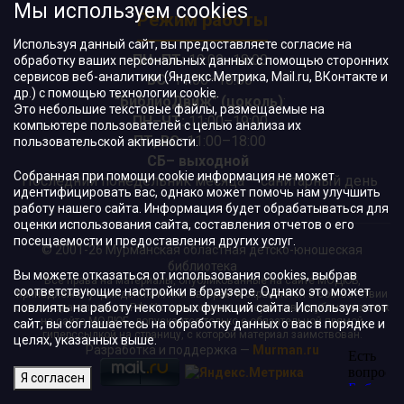
Мы используем cookies
Режим работы
Используя данный сайт, вы предоставляете согласие на
ПН–ПТ:
10:00–18:00
обработку ваших персональных данных с помощью сторонних
сервисов веб-аналитики (Яндекс.Метрика, Mail.ru, ВКонтакте и
ВС:
11:00–18:00
др.) с помощью технологии cookie.
"БиблиоДвиж" (цоколь)
:
Это небольшие текстовые файлы, размещаемые на
ПН–ЧТ
:
11:00–19:00
компьютере пользователей с целью анализа их
ПТ, ВС:
11:00–18:00
пользовательской активности.
СБ– выходной
Собранная при помощи cookie информация не может
Последний понедельник месяца – санитарный день
идентифицировать вас, однако может помочь нам улучшить
работу нашего сайта. Информация будет обрабатываться для
оценки использования сайта, составления отчетов о его
посещаемости и предоставления других услуг.
© 2001-26 Мурманская областная детско-юношеская
библиотека
Вы можете отказаться от использования cookies, выбрав
Все права на материалы, опубликованные на сайте МОДЮБ,
соответствующие настройки в браузере. Однако это может
принадлежат учреждению и/или авторам и охраняются в соответствии
повлиять на работу некоторых функций сайта. Используя этот
с законодательством РФ. Использование материалов, опубликованных
на сайте МОДЮБ, допускается только с обязательной прямой
сайт, вы соглашаетесь на обработку данных о вас в порядке и
гиперссылкой на страницу, с которой материал заимствован.
целях, указанных выше.
Разработка и поддержка —
Murman.ru
Я согласен