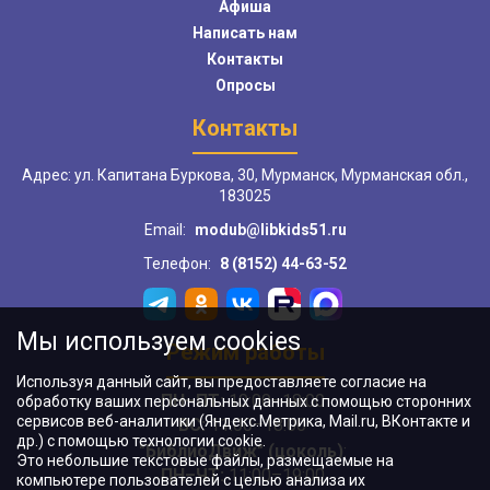
Афиша
Написать нам
Контакты
Опросы
Контакты
Адрес: ул. Капитана Буркова, 30, Мурманск, Мурманская обл.,
183025
Email:
modub@libkids51.ru
Телефон:
8 (8152) 44-63-52
Мы используем cookies
Режим работы
Используя данный сайт, вы предоставляете согласие на
ПН–ПТ:
10:00–18:00
обработку ваших персональных данных с помощью сторонних
сервисов веб-аналитики (Яндекс.Метрика, Mail.ru, ВКонтакте и
ВС:
11:00–18:00
др.) с помощью технологии cookie.
"БиблиоДвиж" (цоколь)
:
Это небольшие текстовые файлы, размещаемые на
ПН–ЧТ
:
11:00–19:00
компьютере пользователей с целью анализа их