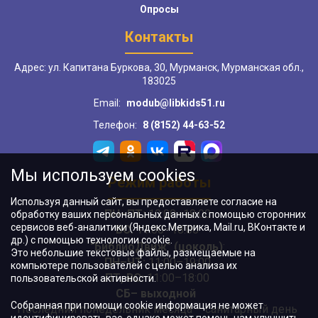
Опросы
Контакты
Адрес: ул. Капитана Буркова, 30, Мурманск, Мурманская обл.,
183025
Email:
modub@libkids51.ru
Телефон:
8 (8152) 44-63-52
Мы используем cookies
Режим работы
Используя данный сайт, вы предоставляете согласие на
ПН–ПТ:
10:00–18:00
обработку ваших персональных данных с помощью сторонних
сервисов веб-аналитики (Яндекс.Метрика, Mail.ru, ВКонтакте и
ВС:
11:00–18:00
др.) с помощью технологии cookie.
"БиблиоДвиж" (цоколь)
:
Это небольшие текстовые файлы, размещаемые на
ПН–ЧТ
:
11:00–19:00
компьютере пользователей с целью анализа их
ПТ, ВС:
11:00–18:00
пользовательской активности.
СБ– выходной
Собранная при помощи cookie информация не может
Последний понедельник месяца – санитарный день