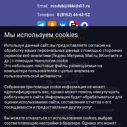
Email:
modub@libkids51.ru
Телефон:
8 (8152) 44-63-52
Мы используем cookies
Режим работы
Используя данный сайт, вы предоставляете согласие на
ПН–ПТ:
10:00–18:00
обработку ваших персональных данных с помощью сторонних
сервисов веб-аналитики (Яндекс.Метрика, Mail.ru, ВКонтакте и
ВС:
11:00–18:00
др.) с помощью технологии cookie.
"БиблиоДвиж" (цоколь)
:
Это небольшие текстовые файлы, размещаемые на
ПН–ЧТ
:
11:00–19:00
компьютере пользователей с целью анализа их
ПТ, ВС:
11:00–18:00
пользовательской активности.
СБ– выходной
Собранная при помощи cookie информация не может
Последний понедельник месяца – санитарный день
идентифицировать вас, однако может помочь нам улучшить
работу нашего сайта. Информация будет обрабатываться для
оценки использования сайта, составления отчетов о его
посещаемости и предоставления других услуг.
© 2001-26 Мурманская областная детско-юношеская
библиотека
Вы можете отказаться от использования cookies, выбрав
Все права на материалы, опубликованные на сайте МОДЮБ,
соответствующие настройки в браузере. Однако это может
принадлежат учреждению и/или авторам и охраняются в соответствии