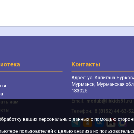
иотека
Контакты
Адрес: ул. Капитана Буркова
Мурманск, Мурманская обл.
сти
183025
а
Email:
modub@libkids51.ru
ать нам
акты
Телефон:
8 (8152) 44-63-52
сы
 обработку ваших персональных данных с помощью сторонни
ютере пользователей с целью анализа их пользовательск