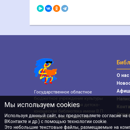
Библ
О нас
Ново
Афиш
Государственное областное
бюджетное учреждение культуры
Напис
Мы используем cookies
«Мурманская областная детско-
Конт
юношеская библиотека имени В.П.
Опро
Используя данный сайт, вы предоставляете согласие на
Махаевой» (ГОБУК МОДЮБ)
ВКонтакте и др.) с помощью технологии cookie.
Это небольшие текстовые файлы, размещаемые на компь