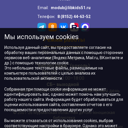
Email:
modub@libkids51.ru
Телефон:
8 (8152) 44-63-52
Мы используем cookies
Режим работы
Используя данный сайт, вы предоставляете согласие на
ПН–ПТ:
10:00–18:00
обработку ваших персональных данных с помощью сторонних
сервисов веб-аналитики (Яндекс.Метрика, Mail.ru, ВКонтакте и
ВС:
11:00–18:00
др.) с помощью технологии cookie.
"БиблиоДвиж" (цоколь)
:
Это небольшие текстовые файлы, размещаемые на
ПН–ЧТ
:
11:00–19:00
компьютере пользователей с целью анализа их
ПТ, ВС:
11:00–18:00
пользовательской активности.
СБ– выходной
Собранная при помощи cookie информация не может
Последний понедельник месяца – санитарный день
идентифицировать вас, однако может помочь нам улучшить
работу нашего сайта. Информация будет обрабатываться для
оценки использования сайта, составления отчетов о его
посещаемости и предоставления других услуг.
© 2001-26 Мурманская областная детско-юношеская
библиотека
Вы можете отказаться от использования cookies, выбрав
Все права на материалы, опубликованные на сайте МОДЮБ,
соответствующие настройки в браузере. Однако это может
принадлежат учреждению и/или авторам и охраняются в соответствии