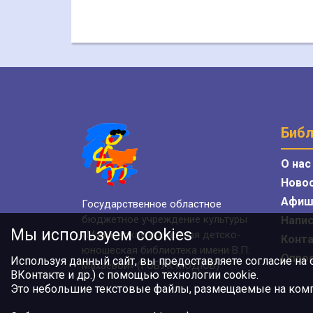
Библ
О нас
Ново
Афиш
Государственное областное
бюджетное учреждение культуры
Напис
Мы используем cookies
«Мурманская областная детско-
Конт
юношеская библиотека имени В.П.
Опро
Используя данный сайт, вы предоставляете согласие на
Махаевой» (ГОБУК МОДЮБ)
ВКонтакте и др.) с помощью технологии cookie.
Это небольшие текстовые файлы, размещаемые на компь