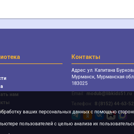
иотека
Контакты
Адрес: ул. Капитана Буркова
Мурманск, Мурманская обл.
сти
183025
а
Email:
modub@libkids51.ru
ать нам
акты
Телефон:
8 (8152) 44-63-52
сы
 обработку ваших персональных данных с помощью сторонни
ютере пользователей с целью анализа их пользовательск