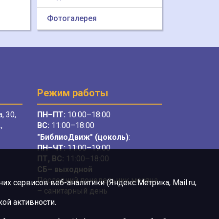
Фотогалерея
Режим работы
, 30,
ПН–ПТ:
10:00–18:00
,
ВС:
11:00–18:00
"БиблиоДвиж" (цоколь)
:
ПН–ЧТ
:
11:00–19:00
ПТ, ВС:
11:00–18:00
СБ– выходной
Последний понедельник месяца
х сервисов веб-аналитики (Яндекс.Метрика, Mail.ru,
– санитарный день
ой активности.