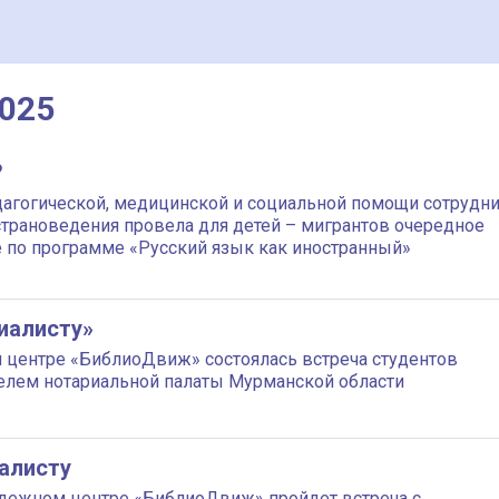
2025
?
дагогической, медицинской и социальной помощи сотрудн
страноведения провела для детей – мигрантов очередное
е по программе «Русский язык как иностранный»
иалисту»
 центре «БиблиоДвиж» состоялась встреча студентов
елем нотариальной палаты Мурманской области
иалисту
лодежном центре «БиблиоДвиж» пройдет встреча с