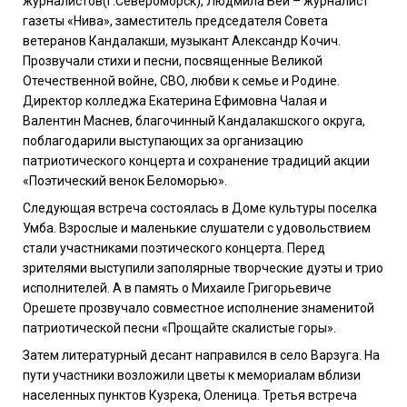
журналистов(г.Североморск), Людмила Бей – журналист
газеты «Нива», заместитель председателя Совета
ветеранов Кандалакши, музыкант Александр Кочич.
Прозвучали стихи и песни, посвященные Великой
Отечественной войне, СВО, любви к семье и Родине.
Директор колледжа Екатерина Ефимовна Чалая и
Валентин Маснев, благочинный Кандалакшского округа,
поблагодарили выступающих за организацию
патриотического концерта и сохранение традиций акции
«Поэтический венок Беломорью».
Следующая встреча состоялась в Доме культуры поселка
Умба. Взрослые и маленькие слушатели с удовольствием
стали участниками поэтического концерта. Перед
зрителями выступили заполярные творческие дуэты и трио
исполнителей. А в память о Михаиле Григорьевиче
Орешете прозвучало совместное исполнение знаменитой
патриотической песни «Прощайте скалистые горы».
Затем литературный десант направился в село Варзуга. На
пути участники возложили цветы к мемориалам вблизи
населенных пунктов Кузрека, Оленица. Третья встреча