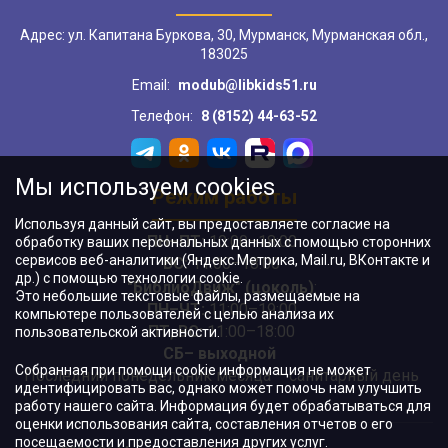
Адрес: ул. Капитана Буркова, 30, Мурманск, Мурманская обл.,
183025
Email:
modub@libkids51.ru
Телефон:
8 (8152) 44-63-52
Мы используем cookies
Режим работы
Используя данный сайт, вы предоставляете согласие на
ПН–ПТ:
10:00–18:00
обработку ваших персональных данных с помощью сторонних
сервисов веб-аналитики (Яндекс.Метрика, Mail.ru, ВКонтакте и
ВС:
11:00–18:00
др.) с помощью технологии cookie.
"БиблиоДвиж" (цоколь)
:
Это небольшие текстовые файлы, размещаемые на
ПН–ЧТ
:
11:00–19:00
компьютере пользователей с целью анализа их
ПТ, ВС:
11:00–18:00
пользовательской активности.
СБ– выходной
Собранная при помощи cookie информация не может
Последний понедельник месяца – санитарный день
идентифицировать вас, однако может помочь нам улучшить
работу нашего сайта. Информация будет обрабатываться для
оценки использования сайта, составления отчетов о его
посещаемости и предоставления других услуг.