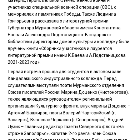
матерях, героях Великой Отечественной войны и
участниках специальной военной операции (СВО), о
мемориалах и памятниках Победы. Также Людмила
Григорьевна рассказала о литературной премии
Губернатора Мурманской области имени Константина
Баева и Александра Подстаницкого. В подарок от
библиотеки директорам домов культуры и колледжу были
вручены книги «Сборники участников и лауреатов
литературной премии имени К.Баева и А.Подстаницкова
2021-2023 год».
Первая встреча прошла для студентов в актовом зале
Кандалакшского индустриального коллежда. Перед
слушателями выступали поэты Мурманского отделения
Союза писателей России: Марина Доценко (Чистоногова),
также являющаяся руководителем региональной
организации Культурного фронта, внук марины Доценко –
Артемий Башкиров, поэты Валерий Чарторийский (г.
Заозерск), Вячеслав Черкасов (г.Североморск), Андрей
Лузик – главный редактор газеты Северного флота «На
страже Заполярья», капитан 2-го ранга, член Союза