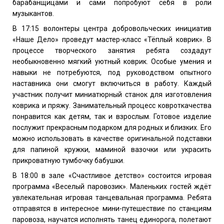
барабанщицами и сами попробуют себя в роли
музыкантов.
В 17:15 волонтеры центра добровольческих инициатив
«Наше Дело» проведут мастер-класс «Тёплый коврик». В
процессе творческого занятия ребята создадут
необыкновенно мягкий уютный коврик. Особые умения и
навыки не потребуются, под руководством опытного
наставника они смогут включиться в работу. Каждый
участник получит миниатюрный станок для изготовления
коврика и пряжу. Занимательный процесс ковроткачества
понравится как детям, так и взрослым. Готовое изделие
послужит прекрасным подарком для родных и близких. Его
можно использовать в качестве оригинальной подставки
для папиной кружки, маминой вазочки или украсить
прикроватную тумбочку бабушки.
В 18:00 в зале «Счастливое детство» состоится игровая
программа «Веселый паровозик». Маленьких гостей ждёт
увлекательная игровая танцевальная программа. Ребята
отправятся в интересное мини-путешествие по станциям
паровоза, научатся исполнять танец единорога, полетают