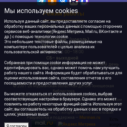
Мы используем cookies
Режим работы
Используя данный сайт, вы предоставляете согласие на
ПН–ПТ:
10:00–18:00
обработку ваших персональных данных с помощью сторонних
сервисов веб-аналитики (Яндекс.Метрика, Mail.ru, ВКонтакте и
ВС:
11:00–18:00
др.) с помощью технологии cookie.
"БиблиоДвиж" (цоколь)
:
Это небольшие текстовые файлы, размещаемые на
ПН–ЧТ
:
11:00–19:00
компьютере пользователей с целью анализа их
ПТ, ВС:
11:00–18:00
пользовательской активности.
СБ– выходной
Собранная при помощи cookie информация не может
Последний понедельник месяца – санитарный день
идентифицировать вас, однако может помочь нам улучшить
работу нашего сайта. Информация будет обрабатываться для
оценки использования сайта, составления отчетов о его
посещаемости и предоставления других услуг.
© 2001-26 Мурманская областная детско-юношеская
библиотека
Вы можете отказаться от использования cookies, выбрав
Все права на материалы, опубликованные на сайте МОДЮБ,
соответствующие настройки в браузере. Однако это может
принадлежат учреждению и/или авторам и охраняются в соответствии
повлиять на работу некоторых функций сайта. Используя этот
с законодательством РФ. Использование материалов, опубликованных
на сайте МОДЮБ, допускается только с обязательной прямой
сайт, вы соглашаетесь на обработку данных о вас в порядке и
гиперссылкой на страницу, с которой материал заимствован.
целях, указанных выше.
Разработка и поддержка —
Murman.ru
Я согласен