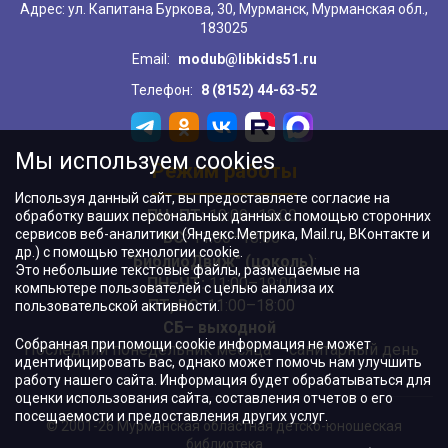
Адрес: ул. Капитана Буркова, 30, Мурманск, Мурманская обл.,
183025
Email:
modub@libkids51.ru
Телефон:
8 (8152) 44-63-52
Мы используем cookies
Режим работы
Используя данный сайт, вы предоставляете согласие на
ПН–ПТ:
10:00–18:00
обработку ваших персональных данных с помощью сторонних
сервисов веб-аналитики (Яндекс.Метрика, Mail.ru, ВКонтакте и
ВС:
11:00–18:00
др.) с помощью технологии cookie.
"БиблиоДвиж" (цоколь)
:
Это небольшие текстовые файлы, размещаемые на
ПН–ЧТ
:
11:00–19:00
компьютере пользователей с целью анализа их
ПТ, ВС:
11:00–18:00
пользовательской активности.
СБ– выходной
Собранная при помощи cookie информация не может
Последний понедельник месяца – санитарный день
идентифицировать вас, однако может помочь нам улучшить
работу нашего сайта. Информация будет обрабатываться для
оценки использования сайта, составления отчетов о его
посещаемости и предоставления других услуг.
© 2001-26 Мурманская областная детско-юношеская
библиотека