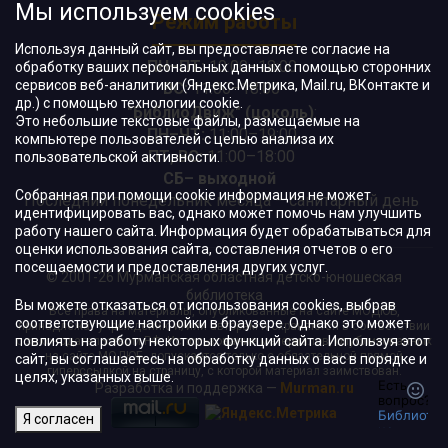
Мы используем cookies
Режим работы
Используя данный сайт, вы предоставляете согласие на
ПН–ПТ:
10:00–18:00
обработку ваших персональных данных с помощью сторонних
сервисов веб-аналитики (Яндекс.Метрика, Mail.ru, ВКонтакте и
ВС:
11:00–18:00
др.) с помощью технологии cookie.
"БиблиоДвиж" (цоколь)
:
Это небольшие текстовые файлы, размещаемые на
ПН–ЧТ
:
11:00–19:00
компьютере пользователей с целью анализа их
ПТ, ВС:
11:00–18:00
пользовательской активности.
СБ– выходной
Собранная при помощи cookie информация не может
Последний понедельник месяца – санитарный день
идентифицировать вас, однако может помочь нам улучшить
работу нашего сайта. Информация будет обрабатываться для
оценки использования сайта, составления отчетов о его
посещаемости и предоставления других услуг.
© 2001-26 Мурманская областная детско-юношеская
библиотека
Вы можете отказаться от использования cookies, выбрав
Все права на материалы, опубликованные на сайте МОДЮБ,
соответствующие настройки в браузере. Однако это может
принадлежат учреждению и/или авторам и охраняются в соответствии
повлиять на работу некоторых функций сайта. Используя этот
с законодательством РФ. Использование материалов, опубликованных
на сайте МОДЮБ, допускается только с обязательной прямой
сайт, вы соглашаетесь на обработку данных о вас в порядке и
гиперссылкой на страницу, с которой материал заимствован.
целях, указанных выше.
Разработка и поддержка —
Murman.ru
Я согласен