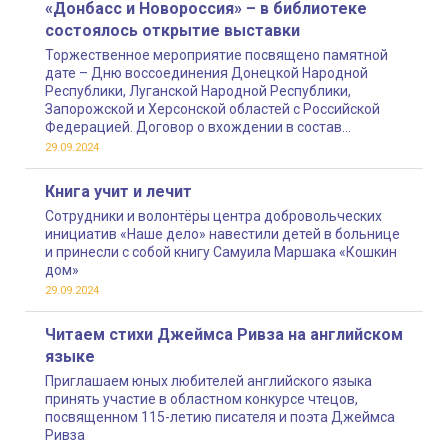
«Донбасс и Новороссия» – в библиотеке
состоялось открытие выставки
Торжественное мероприятие посвящено памятной
дате – Дню воссоединения Донецкой Народной
Республики, Луганской Народной Республики,
Запорожской и Херсонской областей с Российской
Федерацией. Договор о вхождении в состав
Российской Федерации этих территорий был
29.09.2024
подписан 30 сентября 2022 года
Книга учит и лечит
Сотрудники и волонтёры центра добровольческих
инициатив «Наше дело» навестили детей в больнице
и принесли с собой книгу Самуила Маршака «Кошкин
дом»
29.09.2024
Читаем стихи Джеймса Ривза на английском
языке
Приглашаем юных любителей английского языка
принять участие в областном конкурсе чтецов,
посвященном 115-летию писателя и поэта Джеймса
Ривза