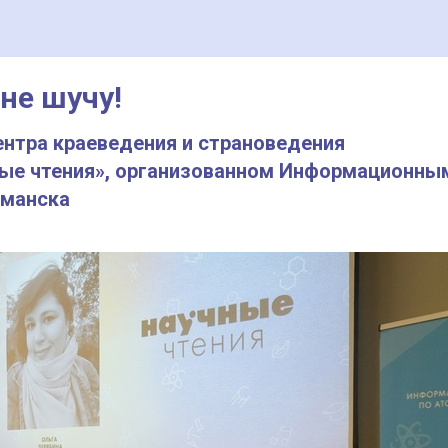
 не шучу!
ентра краеведения и страноведения
ные чтения», организованном Информационны
рманска