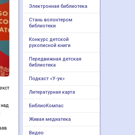
Электронная библиотека
Стань волонтером
библиотеки
Конкурс детской
рукописной книги
Передвижная детская
библиотека
Подкаст «У-ук»
екст
Литературная карта
 над
БиблиоКомпас
я
Живая медиатека
вав
Видео