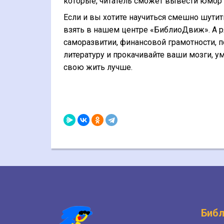
которые, читатель сможет вывести юмор в
Если и вы хотите научиться смешно шути
взять в нашем центре «БиблиоДвиж». А ря
саморазвитии, финансовой грамотности, п
литературу и прокачивайте ваши мозги, у
свою жить лучше.
Библ