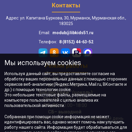
Контакты
Адрес: ул. Капитана Буркова, 30, Мурманск, Мурманская обл.,
183025
Email:
modub@libkids51.ru
Телефон:
8 (8152) 44-63-52
Мы используем cookies
Режим работы
Используя данный сайт, вы предоставляете согласие на
ПН–ПТ:
10:00–18:00
обработку ваших персональных данных с помощью сторонних
сервисов веб-аналитики (Яндекс.Метрика, Mail.ru, ВКонтакте и
ВС:
11:00–18:00
др.) с помощью технологии cookie.
"БиблиоДвиж" (цоколь)
:
Это небольшие текстовые файлы, размещаемые на
ПН–ЧТ
:
11:00–19:00
компьютере пользователей с целью анализа их
ПТ, ВС:
11:00–18:00
пользовательской активности.
СБ– выходной
Собранная при помощи cookie информация не может
Последний понедельник месяца – санитарный день
идентифицировать вас, однако может помочь нам улучшить
работу нашего сайта. Информация будет обрабатываться для