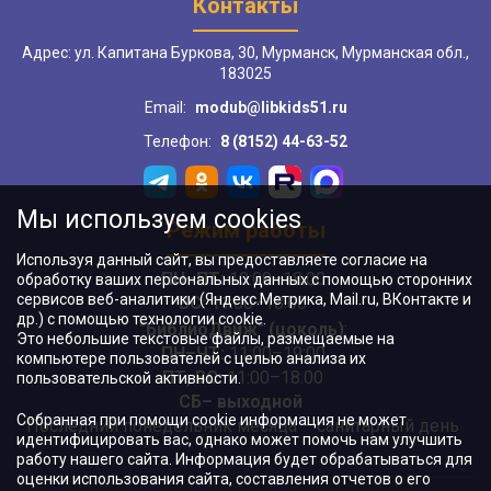
Контакты
Адрес: ул. Капитана Буркова, 30, Мурманск, Мурманская обл.,
183025
Email:
modub@libkids51.ru
Телефон:
8 (8152) 44-63-52
Мы используем cookies
Режим работы
Используя данный сайт, вы предоставляете согласие на
ПН–ПТ:
10:00–18:00
обработку ваших персональных данных с помощью сторонних
сервисов веб-аналитики (Яндекс.Метрика, Mail.ru, ВКонтакте и
ВС:
11:00–18:00
др.) с помощью технологии cookie.
"БиблиоДвиж" (цоколь)
:
Это небольшие текстовые файлы, размещаемые на
ПН–ЧТ
:
11:00–19:00
компьютере пользователей с целью анализа их
ПТ, ВС:
11:00–18:00
пользовательской активности.
СБ– выходной
Собранная при помощи cookie информация не может
Последний понедельник месяца – санитарный день
идентифицировать вас, однако может помочь нам улучшить
работу нашего сайта. Информация будет обрабатываться для
оценки использования сайта, составления отчетов о его