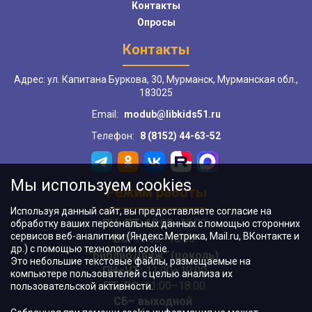
Контакты
Опросы
Контакты
Адрес: ул. Капитана Буркова, 30, Мурманск, Мурманская обл.,
183025
Email:
modub@libkids51.ru
Телефон:
8 (8152) 44-63-52
Мы используем cookies
Режим работы
Используя данный сайт, вы предоставляете согласие на
ПН–ПТ:
10:00–18:00
обработку ваших персональных данных с помощью сторонних
сервисов веб-аналитики (Яндекс.Метрика, Mail.ru, ВКонтакте и
ВС:
11:00–18:00
др.) с помощью технологии cookie.
"БиблиоДвиж" (цоколь)
:
Это небольшие текстовые файлы, размещаемые на
ПН–ЧТ
:
11:00–19:00
компьютере пользователей с целью анализа их
ПТ, ВС:
11:00–18:00
пользовательской активности.
СБ– выходной