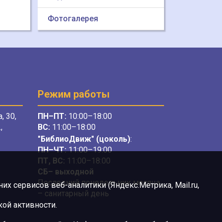
Фотогалерея
Режим работы
, 30,
ПН–ПТ:
10:00–18:00
,
ВС:
11:00–18:00
"БиблиоДвиж" (цоколь)
:
ПН–ЧТ
:
11:00–19:00
ПТ, ВС:
11:00–18:00
СБ– выходной
Последний понедельник месяца
х сервисов веб-аналитики (Яндекс.Метрика, Mail.ru,
– санитарный день
ой активности.