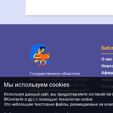
Библ
О нас
Ново
Афиш
Государственное областное
бюджетное учреждение культуры
Напис
Мы используем cookies
«Мурманская областная детско-
Конт
юношеская библиотека имени В.П.
Опро
Используя данный сайт, вы предоставляете согласие на
Махаевой» (ГОБУК МОДЮБ)
ВКонтакте и др.) с помощью технологии cookie.
Это небольшие текстовые файлы, размещаемые на компь