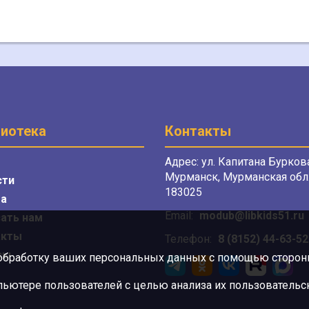
иотека
Контакты
Адрес: ул. Капитана Буркова
Мурманск, Мурманская обл.
сти
183025
а
Email:
modub@libkids51.ru
ать нам
акты
Телефон:
8 (8152) 44-63-52
сы
 обработку ваших персональных данных с помощью сторонни
ютере пользователей с целью анализа их пользовательск