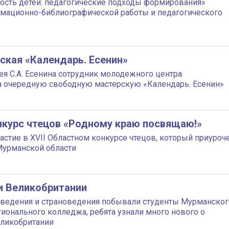
ость детей: педагогические подходы формирования»
мационно-библиографической работы и педагогического
ская «Календарь. Есенин»
ея С.А. Есенина сотрудник молодежного центра
 очередную свободную мастерскую «Календарь. Есенин»
онкурс чтецов «Родному краю посвящаю!»
стие в XVII Областном конкурсе чтецов, который приуроч
Мурманской области
и Великобритании
еведения и страноведения побывали студенты Мурманског
ионального колледжа, ребята узнали много нового о
еликобритании