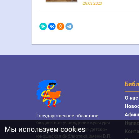
28.03.2023
Библ
О нас
Ново
Афиш
Государственное областное
бюджетное учреждение культуры
Напис
Мы используем cookies
«Мурманская областная детско-
Конт
юношеская библиотека имени В.П.