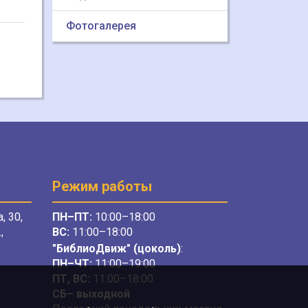
Фотогалерея
Режим работы
, 30,
ПН–ПТ:
10:00–18:00
,
ВС:
11:00–18:00
"БиблиоДвиж" (цоколь)
:
ПН–ЧТ
:
11:00–19:00
ПТ, ВС:
11:00–18:00
СБ– выходной