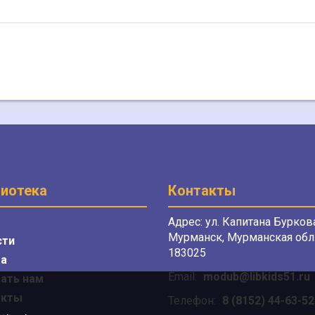
иотека
Контакты
Адрес: ул. Капитана Буркова
Мурманск, Мурманская обл.
сти
183025
а
Email:
modub@libkids51.ru
ать нам
акты
Телефон:
8 (8152) 44-63-52