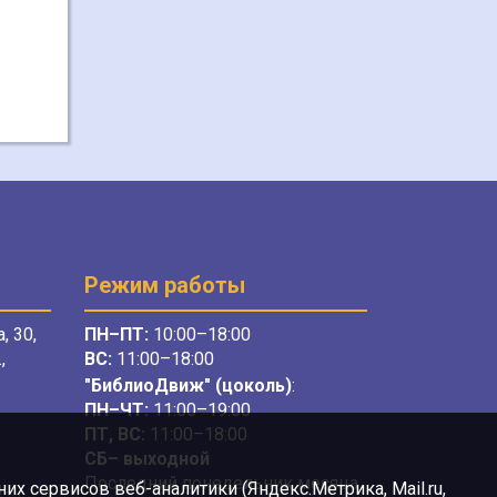
Режим работы
, 30,
ПН–ПТ:
10:00–18:00
,
ВС:
11:00–18:00
"БиблиоДвиж" (цоколь)
:
ПН–ЧТ
:
11:00–19:00
ПТ, ВС:
11:00–18:00
СБ– выходной
Последний понедельник месяца
х сервисов веб-аналитики (Яндекс.Метрика, Mail.ru,