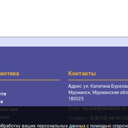
иотека
Контакты
Адрес: ул. Капитана Буркова
Мурманск, Мурманская обл.
сти
183025
а
Email:
modub@libkids51.ru
ать нам
акты
Телефон:
8 (8152) 44-63-52
сы
 обработку ваших персональных данных с помощью сторонни