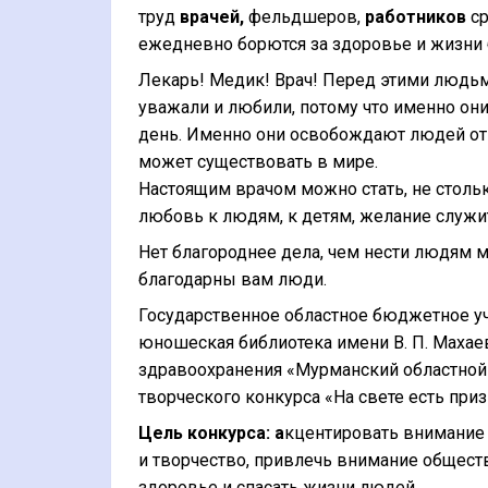
труд
врачей
,
фельдшеров,
работников
ср
ежедневно борются за здоровье и жизни
Лекарь! Медик! Врач! Перед этими людьм
уважали и любили, потому что именно он
день. Именно они освобождают людей от 
может существовать в мире.
Настоящим врачом можно стать, не столь
любовь к людям, к детям, желание служит
Нет благороднее дела, чем нести людям м
благодарны вам люди.
Государственное областное бюджетное у
юношеская библиотека имени В. П. Маха
здравоохранения «Мурманский областной
творческого конкурса «На свете есть приз
Цель конкурса:
а
кцентировать внимание 
и творчество, привлечь внимание обществ
здоровье и спасать жизни людей.