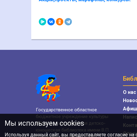
Библ
О нас
Ново
Афиш
Государственное областное
бюджетное учреждение культуры
Напис
Мы используем cookies
«Мурманская областная детско-
Конт
юношеская библиотека имени В.П.
Опро
Используя данный сайт, вы предоставляете согласие на
Махаевой» (ГОБУК МОДЮБ)