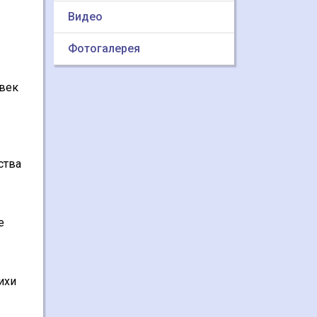
Видео
Фотогалерея
овек
ства
е
ихи