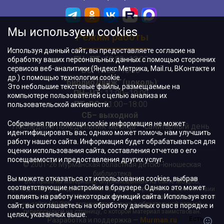
Мы используем cookies
Режим работы
Используя данный сайт, вы предоставляете согласие на
ПН–ПТ:
10:00–18:00
обработку ваших персональных данных с помощью сторонних
сервисов веб-аналитики (Яндекс.Метрика, Mail.ru, ВКонтакте и
ВС:
11:00–18:00
др.) с помощью технологии cookie.
"БиблиоДвиж" (цоколь)
:
Это небольшие текстовые файлы, размещаемые на
ПН–ЧТ
:
11:00–19:00
компьютере пользователей с целью анализа их
ПТ, ВС:
11:00–18:00
пользовательской активности.
СБ– выходной
Собранная при помощи cookie информация не может
Последний понедельник месяца – санитарный день
идентифицировать вас, однако может помочь нам улучшить
работу нашего сайта. Информация будет обрабатываться для
оценки использования сайта, составления отчетов о его
посещаемости и предоставления других услуг.
© 2001-26 Мурманская областная детско-юношеская
библиотека
Вы можете отказаться от использования cookies, выбрав
Все права на материалы, опубликованные на сайте МОДЮБ,
соответствующие настройки в браузере. Однако это может
принадлежат учреждению и/или авторам и охраняются в соответствии
повлиять на работу некоторых функций сайта. Используя этот
с законодательством РФ. Использование материалов, опубликованных
на сайте МОДЮБ, допускается только с обязательной прямой
сайт, вы соглашаетесь на обработку данных о вас в порядке и
гиперссылкой на страницу, с которой материал заимствован.
целях, указанных выше.
Разработка и поддержка —
Murman.ru