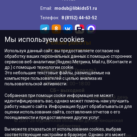
Email:
modub@libkids51.ru
Телефон:
8 (8152) 44-63-52
Мы используем cookies
Режим работы
Используя данный сайт, вы предоставляете согласие на
ПН–ПТ:
10:00–18:00
обработку ваших персональных данных с помощью сторонних
сервисов веб-аналитики (Яндекс.Метрика, Mail.ru, ВКонтакте и
ВС:
11:00–18:00
др.) с помощью технологии cookie.
"БиблиоДвиж" (цоколь)
:
Это небольшие текстовые файлы, размещаемые на
ПН–ЧТ
:
11:00–19:00
компьютере пользователей с целью анализа их
ПТ, ВС:
11:00–18:00
пользовательской активности.
СБ– выходной
Собранная при помощи cookie информация не может
Последний понедельник месяца – санитарный день
идентифицировать вас, однако может помочь нам улучшить
работу нашего сайта. Информация будет обрабатываться для
оценки использования сайта, составления отчетов о его
посещаемости и предоставления других услуг.
© 2001-26 Мурманская областная детско-юношеская
библиотека
Вы можете отказаться от использования cookies, выбрав
Все права на материалы, опубликованные на сайте МОДЮБ,
соответствующие настройки в браузере. Однако это может
принадлежат учреждению и/или авторам и охраняются в соответствии