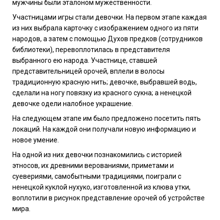
мужчины были эталоном мужественности.
Участницами игры стали девочки. На первом этапе каждая
из них выбрала карточку с изображением одного из пяти
народов, а затем с помощью Духов предков (сотрудников
библиотеки), перевоплотилась в представителя
выбранного ею народа. Участнице, ставшей
представительницей орочей, вплели в волосы
традиционную красную нить; девочке, выбравшей водь,
сделали на ногу повязку из красного сукна; а ненецкой
девочке одели налобное украшение.
На следующем этапе им было предложено посетить пять
локаций. На каждой они получали новую информацию и
новое умение.
На одной из них девочки познакомились с историей
этносов, их древними верованиями, приметами и
суевериями, самобытными традициями, поиграли с
ненецкой куклой нухуко, изготовленной из клюва утки,
воплотили в рисунок представление орочей об устройстве
мира.