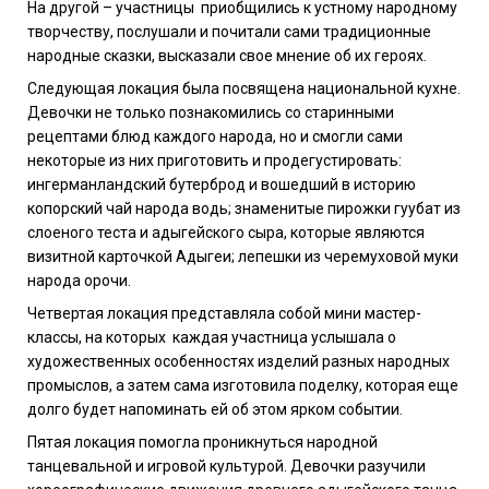
На другой – участницы приобщились к устному народному
творчеству, послушали и почитали сами традиционные
народные сказки, высказали свое мнение об их героях.
Следующая локация была посвящена национальной кухне.
Девочки не только познакомились со старинными
рецептами блюд каждого народа, но и смогли сами
некоторые из них приготовить и продегустировать:
ингерманландский бутерброд и вошедший в историю
копорский чай народа водь; знаменитые пирожки гуубат из
слоеного теста и адыгейского сыра, которые являются
визитной карточкой Адыгеи; лепешки из черемуховой муки
народа орочи.
Четвертая локация представляла собой мини мастер-
классы, на которых каждая участница услышала о
художественных особенностях изделий разных народных
промыслов, а затем сама изготовила поделку, которая еще
долго будет напоминать ей об этом ярком событии.
Пятая локация помогла проникнуться народной
танцевальной и игровой культурой. Девочки разучили