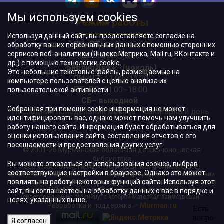
Мы используем cookies
Режим работы
Используя данный сайт, вы предоставляете согласие на
ПН–ПТ:
10:00–18:00
обработку ваших персональных данных с помощью сторонних
сервисов веб-аналитики (Яндекс.Метрика, Mail.ru, ВКонтакте и
ВС:
11:00–18:00
др.) с помощью технологии cookie.
"БиблиоДвиж" (цоколь)
:
Это небольшие текстовые файлы, размещаемые на
ПН–ЧТ
:
11:00–19:00
компьютере пользователей с целью анализа их
ПТ, ВС:
11:00–18:00
пользовательской активности.
СБ– выходной
Собранная при помощи cookie информация не может
Последний понедельник месяца – санитарный день
идентифицировать вас, однако может помочь нам улучшить
работу нашего сайта. Информация будет обрабатываться для
оценки использования сайта, составления отчетов о его
посещаемости и предоставления других услуг.
© 2001-26 Мурманская областная детско-юношеская
библиотека
Вы можете отказаться от использования cookies, выбрав
Все права на материалы, опубликованные на сайте МОДЮБ,
соответствующие настройки в браузере. Однако это может
принадлежат учреждению и/или авторам и охраняются в соответствии
повлиять на работу некоторых функций сайта. Используя этот
с законодательством РФ. Использование материалов, опубликованных
на сайте МОДЮБ, допускается только с обязательной прямой
сайт, вы соглашаетесь на обработку данных о вас в порядке и
гиперссылкой на страницу, с которой материал заимствован.
целях, указанных выше.
Разработка и поддержка —
Murman.ru
Я согласен