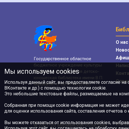
Библ
О нас
Ново
Афиш
Государственное областное
бюджетное учреждение культуры
Напис
Мы используем cookies
«Мурманская областная детско-
Конт
юношеская библиотека имени В.П.
Опро
Используя данный сайт, вы предоставляете согласие на
Махаевой» (ГОБУК МОДЮБ)
ВКонтакте и др.) с помощью технологии cookie.
Это небольшие текстовые файлы, размещаемые на компь
Собранная при помощи cookie информация не может иде
для оценки использования сайта, составления отчетов о
Вы можете отказаться от использования cookies, выбрав
© 2001-26 Мурманская областная
Все пра
Используя этот сайт, вы соглашаетесь на обработку данн
или авт