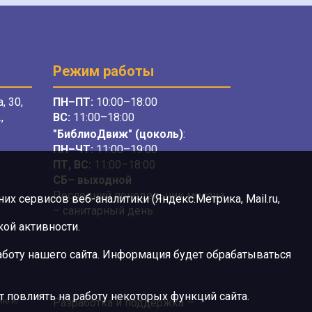
Режим работы
, 30,
ПН–ПТ:
10:00–18:00
,
ВС:
11:00–18:00
"БиблиоДвиж" (цоколь)
:
ПН–ЧТ
:
11:00–19:00
ПТ, ВС:
11:00–18:00
СБ– выходной
Последний понедельник месяца
х сервисов веб-аналитики (Яндекс.Метрика, Mail.ru,
– санитарный день
ой активности.
боту нашего сайта. Информация будет обрабатываться
 повлиять на работу некоторых функций сайта.
ию и/
Разработка и поддержка —