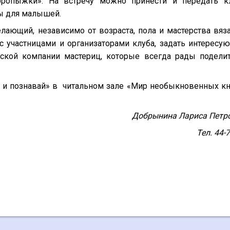
оропыжки». На встречу можно принести и передать к
ы для малышей.
ающий, независимо от возраста, пола и мастерства вяза
 участницами и организаторами клуба, задать интересу
ской компании мастериц, которые всегда рады подели
ай и познавай» в читальном зале «Мир необыкновенных кн
Добрынина Лариса Петр
Тел. 44-