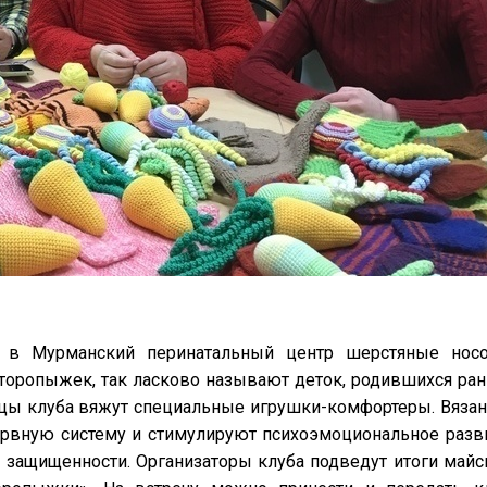
 в Мурманский перинатальный центр шерстяные носо
торопыжек, так ласково называют деток, родившихся ра
ицы клуба вяжут специальные игрушки-комфортеры. Вяза
ервную систему и стимулируют психоэмоциональное разв
 защищенности. Организаторы клуба подведут итоги майс