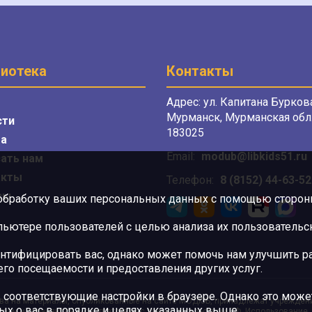
иотека
Контакты
Адрес: ул. Капитана Буркова
Мурманск, Мурманская обл.
сти
183025
а
Email:
modub@libkids51.ru
ать нам
акты
Телефон:
8 (8152) 44-63-52
сы
 обработку ваших персональных данных с помощью сторонни
ютере пользователей с целью анализа их пользовательск
нтифицировать вас, однако может помочь нам улучшить ра
 его посещаемости и предоставления других услуг.
 соответствующие настройки в браузере. Однако это может
ва на материалы, опубликованные на сайте МОДЮБ, принадлежат учрежден
ых о вас в порядке и целях, указанных выше.
орам и охраняются в соответствии с законодательством РФ. Использование