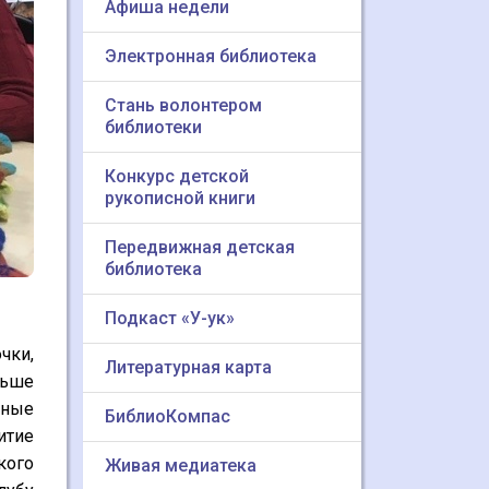
Афиша недели
Электронная библиотека
Стань волонтером
библиотеки
Конкурс детской
рукописной книги
Передвижная детская
библиотека
Подкаст «У-ук»
чки,
Литературная карта
ньше
нные
БиблиоКомпас
итие
кого
Живая медиатека