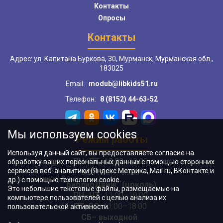
Контакты
Опросы
Контакты
Адрес: ул. Капитана Буркова, 30, Мурманск, Мурманская обл.,
183025
Email:
modub@libkids51.ru
Телефон:
8 (8152) 44-63-52
Мы используем cookies
Режим работы
Используя данный сайт, вы предоставляете согласие на
ПН–ПТ:
10:00–18:00
обработку ваших персональных данных с помощью сторонних
сервисов веб-аналитики (Яндекс.Метрика, Mail.ru, ВКонтакте и
ВС:
11:00–18:00
др.) с помощью технологии cookie.
"БиблиоДвиж" (цоколь)
:
Это небольшие текстовые файлы, размещаемые на
ПН–ЧТ
:
11:00–19:00
компьютере пользователей с целью анализа их
ПТ, ВС:
11:00–18:00
пользовательской активности.
СБ– выходной