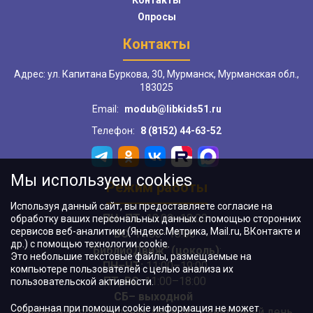
Контакты
Опросы
Контакты
Адрес: ул. Капитана Буркова, 30, Мурманск, Мурманская обл.,
183025
Email:
modub@libkids51.ru
Телефон:
8 (8152) 44-63-52
Мы используем cookies
Режим работы
Используя данный сайт, вы предоставляете согласие на
ПН–ПТ:
10:00–18:00
обработку ваших персональных данных с помощью сторонних
сервисов веб-аналитики (Яндекс.Метрика, Mail.ru, ВКонтакте и
ВС:
11:00–18:00
др.) с помощью технологии cookie.
"БиблиоДвиж" (цоколь)
:
Это небольшие текстовые файлы, размещаемые на
ПН–ЧТ
:
11:00–19:00
компьютере пользователей с целью анализа их
ПТ, ВС:
11:00–18:00
пользовательской активности.
СБ– выходной
Собранная при помощи cookie информация не может
Последний понедельник месяца – санитарный день