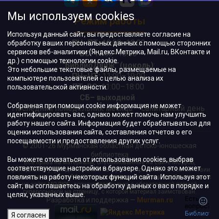
Мы используем cookies
Режим работы
Используя данный сайт, вы предоставляете согласие на
ПН–ПТ:
10:00–18:00
обработку ваших персональных данных с помощью сторонних
сервисов веб-аналитики (Яндекс.Метрика, Mail.ru, ВКонтакте и
ВС:
11:00–18:00
др.) с помощью технологии cookie.
"БиблиоДвиж" (цоколь)
:
Это небольшие текстовые файлы, размещаемые на
ПН–ЧТ
:
11:00–19:00
компьютере пользователей с целью анализа их
ПТ, ВС:
11:00–18:00
пользовательской активности.
СБ– выходной
Собранная при помощи cookie информация не может
Последний понедельник месяца – санитарный день
идентифицировать вас, однако может помочь нам улучшить
работу нашего сайта. Информация будет обрабатываться для
оценки использования сайта, составления отчетов о его
посещаемости и предоставления других услуг.
© 2001-26 Мурманская областная детско-юношеская
библиотека
Вы можете отказаться от использования cookies, выбрав
Все права на материалы, опубликованные на сайте МОДЮБ,
соответствующие настройки в браузере. Однако это может
принадлежат учреждению и/или авторам и охраняются в соответствии
повлиять на работу некоторых функций сайта. Используя этот
с законодательством РФ. Использование материалов, опубликованных
на сайте МОДЮБ, допускается только с обязательной прямой
сайт, вы соглашаетесь на обработку данных о вас в порядке и
гиперссылкой на страницу, с которой материал заимствован.
целях, указанных выше.
Разработка и поддержка —
Murman.ru
Я согласен