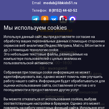
Email:
modub@libkids51.ru
Телефон:
8 (8152) 44-63-52
Мы используем cookies
Режим работы
Используя данный сайт, вы предоставляете согласие на
ПН–ПТ:
10:00–18:00
обработку ваших персональных данных с помощью сторонних
сервисов веб-аналитики (Яндекс.Метрика, Mail.ru, ВКонтакте и
ВС:
11:00–18:00
др.) с помощью технологии cookie.
"БиблиоДвиж" (цоколь)
:
Это небольшие текстовые файлы, размещаемые на
ПН–ЧТ
:
11:00–19:00
компьютере пользователей с целью анализа их
ПТ, ВС:
11:00–18:00
пользовательской активности.
СБ– выходной
Собранная при помощи cookie информация не может
Последний понедельник месяца – санитарный день
идентифицировать вас, однако может помочь нам улучшить
работу нашего сайта. Информация будет обрабатываться для
оценки использования сайта, составления отчетов о его
посещаемости и предоставления других услуг.
© 2001-26 Мурманская областная детско-юношеская
библиотека
Вы можете отказаться от использования cookies, выбрав
Все права на материалы, опубликованные на сайте МОДЮБ,
соответствующие настройки в браузере. Однако это может
принадлежат учреждению и/или авторам и охраняются в соответствии
повлиять на работу некоторых функций сайта. Используя этот
с законодательством РФ. Использование материалов, опубликованных