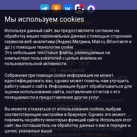
Мы используем cookies
Режим работы
Используя данный сайт, вы предоставляете согласие на
ПН–ПТ:
10:00–18:00
обработку ваших персональных данных с помощью сторонних
сервисов веб-аналитики (Яндекс.Метрика, Mail.ru, ВКонтакте и
ВС:
11:00–18:00
др.) с помощью технологии cookie.
"БиблиоДвиж" (цоколь)
:
Это небольшие текстовые файлы, размещаемые на
ПН–ЧТ
:
11:00–19:00
компьютере пользователей с целью анализа их
ПТ, ВС:
11:00–18:00
пользовательской активности.
СБ– выходной
Собранная при помощи cookie информация не может
Последний понедельник месяца – санитарный день
идентифицировать вас, однако может помочь нам улучшить
работу нашего сайта. Информация будет обрабатываться для
оценки использования сайта, составления отчетов о его
посещаемости и предоставления других услуг.
© 2001-26 Мурманская областная детско-юношеская
библиотека
Вы можете отказаться от использования cookies, выбрав
Все права на материалы, опубликованные на сайте МОДЮБ,
соответствующие настройки в браузере. Однако это может
принадлежат учреждению и/или авторам и охраняются в соответствии
повлиять на работу некоторых функций сайта. Используя этот
с законодательством РФ. Использование материалов, опубликованных
на сайте МОДЮБ, допускается только с обязательной прямой
сайт, вы соглашаетесь на обработку данных о вас в порядке и
гиперссылкой на страницу, с которой материал заимствован.
целях, указанных выше.
Разработка и поддержка —
Murman.ru