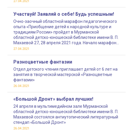
27.04.2021
Участвуй! Заявляй о себе! Будь успешным!
Очно-заочный областной марафон педагогического
опыта «Приобщение детей к народной культуре и
традициям России» пройдет в Мурманской
областной детско-юношеской библиотеке имени В. П.
Махаевой 27, 28 апреля 2021 года. Начало марафона
в 11:00
27.04.2021
Разноцветные фантазии
Отдел детского чтения приглашает детей от 6 лет на
занятия в творческой мастерской «Разноцветные
фантазии»
26.04.2021
«Большой Дронт» выбрал лучших!
24 апреля в мультимедийном зале Мурманской
областной детско-юношеской библиотеки имени В. П.
Махаевой состоялся антиутопический литературный
стендап «Большой Дронт»
26.04.2021