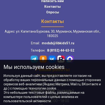
Написать нам
Контакты
Опросы
Контакты
Адрес: ул. Капитана Буркова, 30, Мурманск, Мурманская обл.,
183025
Email:
modub@libkids51.ru
Телефон:
8 (8152) 44-63-52
Мы используем cookies
Режим работы
Используя данный сайт, вы предоставляете согласие на
ПН–ПТ:
10:00–18:00
обработку ваших персональных данных с помощью сторонних
сервисов веб-аналитики (Яндекс.Метрика, Mail.ru, ВКонтакте и
ВС:
11:00–18:00
др.) с помощью технологии cookie.
"БиблиоДвиж" (цоколь)
:
Это небольшие текстовые файлы, размещаемые на
ПН–ЧТ
:
11:00–19:00
компьютере пользователей с целью анализа их
ПТ, ВС:
11:00–18:00
пользовательской активности.