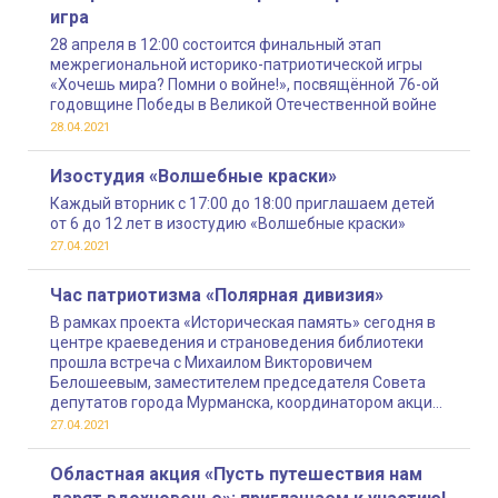
игра
28 апреля в 12:00 состоится финальный этап
межрегиональной историко-патриотической игры
«Хочешь мира? Помни о войне!», посвящённой 76-ой
годовщине Победы в Великой Отечественной войне
28.04.2021
Изостудия «Волшебные краски»
Каждый вторник с 17:00 до 18:00 приглашаем детей
от 6 до 12 лет в изостудию «Волшебные краски»
27.04.2021
Час патриотизма «Полярная дивизия»
В рамках проекта «Историческая память» сегодня в
центре краеведения и страноведения библиотеки
прошла встреча с Михаилом Викторовичем
Белошеевым, заместителем председателя Совета
депутатов города Мурманска, координатором акции
«Бессмертный полк»
27.04.2021
Областная акция «Пусть путешествия нам