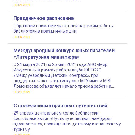
30.04.2021
Праздничное расписание
Обращаем внимание читателей на режим работы
библиотеки в праздничные дни
30.04.2021
Международный конкурс юных писателей
«Литературная миниатюра»
С 24 марта 2021 по 25 мая 2021 года АНО «Мир
Искусств-II» в рамках работы клуба ЮНЕСКО
«Международный Детский Конгресс», при
поддержке Факультета искусств МГУ имени М.В.
Ломоносова объявляет начало приема работ на
Международный конкурс юных писателей
30.04.2021
«Литературная миниатюра»
С пожеланиями приятных путешествий
29 апреля центральном холле библиотеки
состоялась акция «Пусть путешествия нам дарят
вдохновенье», посвящённая детскому и юношескому
туризму