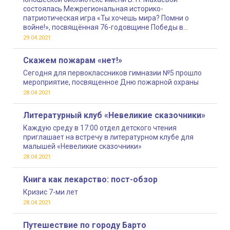
состоялась Межрегиональная историко-
патриотическая игра «Ты хочешь мира? Помни о
войне!», посвящённая 76-годовщине Победы в
Великой Отечественной войне
29.04.2021
Скажем пожарам «нет!»
Сегодня для первоклассников гимназии №5 прошло
мероприятие, посвященное Дню пожарной охраны
28.04.2021
Литературный клуб «Невеликие сказочники»
Каждую среду в 17:00 отдел детского чтения
приглашает на встречу в литературном клубе для
малышей «Невеликие сказочники»
28.04.2021
Книга как лекарство: пост-обзор
Кризис 7-ми лет
28.04.2021
Путешествие по городу Барто