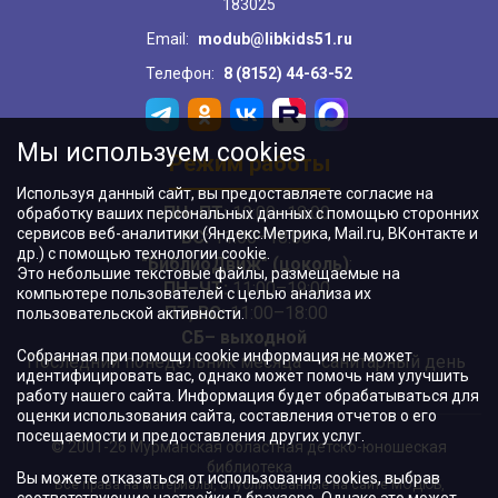
183025
Email:
modub@libkids51.ru
Телефон:
8 (8152) 44-63-52
Мы используем cookies
Режим работы
Используя данный сайт, вы предоставляете согласие на
ПН–ПТ:
10:00–18:00
обработку ваших персональных данных с помощью сторонних
сервисов веб-аналитики (Яндекс.Метрика, Mail.ru, ВКонтакте и
ВС:
11:00–18:00
др.) с помощью технологии cookie.
"БиблиоДвиж" (цоколь)
:
Это небольшие текстовые файлы, размещаемые на
ПН–ЧТ
:
11:00–19:00
компьютере пользователей с целью анализа их
ПТ, ВС:
11:00–18:00
пользовательской активности.
СБ– выходной
Собранная при помощи cookie информация не может
Последний понедельник месяца – санитарный день
идентифицировать вас, однако может помочь нам улучшить
работу нашего сайта. Информация будет обрабатываться для
оценки использования сайта, составления отчетов о его
посещаемости и предоставления других услуг.
© 2001-26 Мурманская областная детско-юношеская
библиотека
Вы можете отказаться от использования cookies, выбрав
Все права на материалы, опубликованные на сайте МОДЮБ,