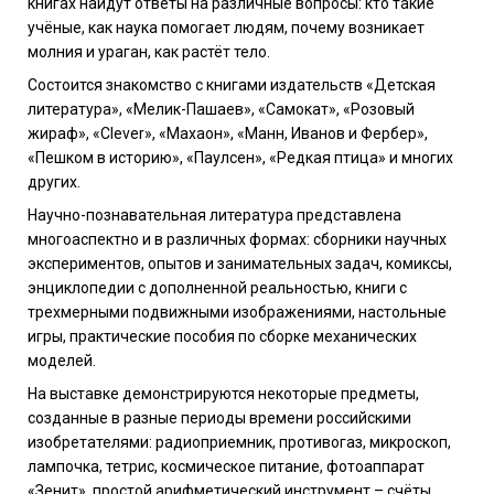
книгах найдут ответы на различные вопросы: кто такие
учёные, как наука помогает людям, почему возникает
молния и ураган, как растёт тело.
Состоится знакомство с книгами издательств «Детская
литература», «Мелик-Пашаев», «Самокат», «Розовый
жираф», «Clever», «Махаон», «Манн, Иванов и Фербер»,
«Пешком в историю», «Паулсен», «Редкая птица» и многих
других.
Научно-познавательная литература представлена
многоаспектно и в различных формах: сборники научных
экспериментов, опытов и занимательных задач, комиксы,
энциклопедии с дополненной реальностью, книги с
трехмерными подвижными изображениями, настольные
игры, практические пособия по сборке механических
моделей.
На выставке демонстрируются некоторые предметы,
созданные в разные периоды времени российскими
изобретателями: радиоприемник, противогаз, микроскоп,
лампочка, тетрис, космическое питание, фотоаппарат
«Зенит», простой арифметический инструмент – счёты,