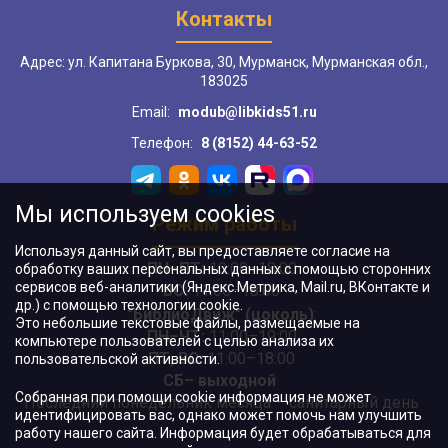
Контакты
Адрес: ул. Капитана Буркова, 30, Мурманск, Мурманская обл.,
183025
Email:
modub@libkids51.ru
Телефон:
8 (8152) 44-63-52
Мы используем cookies
Режим работы
Используя данный сайт, вы предоставляете согласие на
ПН–ПТ:
10:00–18:00
обработку ваших персональных данных с помощью сторонних
сервисов веб-аналитики (Яндекс.Метрика, Mail.ru, ВКонтакте и
ВС:
11:00–18:00
др.) с помощью технологии cookie.
"БиблиоДвиж" (цоколь)
:
Это небольшие текстовые файлы, размещаемые на
ПН–ЧТ
:
11:00–19:00
компьютере пользователей с целью анализа их
ПТ, ВС:
11:00–18:00
пользовательской активности.
СБ– выходной
Собранная при помощи cookie информация не может
Последний понедельник месяца – санитарный день
идентифицировать вас, однако может помочь нам улучшить
работу нашего сайта. Информация будет обрабатываться для