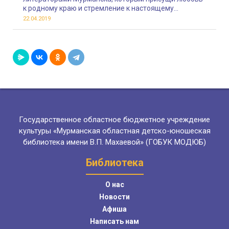
к родному краю и стремление к настоящему
искусству со смыслом
22.04.2019
Государственное областное бюджетное учреждение
культуры «Мурманская областная детско-юношеская
библиотека имени В.П. Махаевой» (ГОБУК МОДЮБ)
Библиотека
О нас
Новости
Афиша
Написать нам