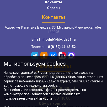
Контакты
Опросы
Контакты
Адрес: ул. Капитана Буркова, 30, Мурманск, Мурманская обл.,
183025
Email:
modub@libkids51.ru
Телефон:
8 (8152) 44-63-52
Мы используем cookies
Режим работы
Используя данный сайт, вы предоставляете согласие на
ПН–ПТ:
10:00–18:00
обработку ваших персональных данных с помощью сторонних
сервисов веб-аналитики (Яндекс.Метрика, Mail.ru, ВКонтакте и
ВС:
11:00–18:00
др.) с помощью технологии cookie.
"БиблиоДвиж" (цоколь)
:
Это небольшие текстовые файлы, размещаемые на
ПН–ЧТ
:
11:00–19:00
компьютере пользователей с целью анализа их
ПТ, ВС:
11:00–18:00
пользовательской активности.
СБ– выходной