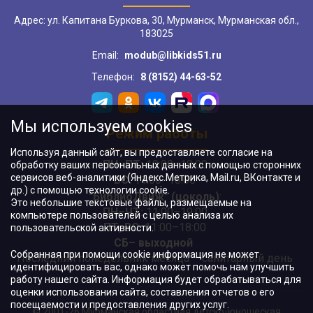
Адрес: ул. Капитана Буркова, 30, Мурманск, Мурманская обл.,
183025
Email:
modub@libkids51.ru
Телефон:
8 (8152) 44-63-52
Мы используем cookies
Режим работы
Используя данный сайт, вы предоставляете согласие на
ПН–ПТ:
10:00–18:00
обработку ваших персональных данных с помощью сторонних
сервисов веб-аналитики (Яндекс.Метрика, Mail.ru, ВКонтакте и
ВС:
11:00–18:00
др.) с помощью технологии cookie.
"БиблиоДвиж" (цоколь)
:
Это небольшие текстовые файлы, размещаемые на
ПН–ЧТ
:
11:00–19:00
компьютере пользователей с целью анализа их
ПТ, ВС:
11:00–18:00
пользовательской активности.
СБ– выходной
Собранная при помощи cookie информация не может
Последний понедельник месяца – санитарный день
идентифицировать вас, однако может помочь нам улучшить
работу нашего сайта. Информация будет обрабатываться для
оценки использования сайта, составления отчетов о его
посещаемости и предоставления других услуг.
© 2001-26 Мурманская областная детско-юношеская