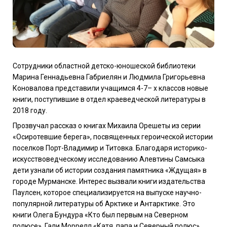
Сотрудники областной детско-юношеской библиотеки
Марина Геннадьевна Габриелян и Людмила Григорьевна
Коновалова представили учащимся 4-7– х классов новые
книги, поступившие в отдел краеведческой литературы в
2018 году.
Прозвучал рассказ о книгах Михаила Орешеты из серии
«Осиротевшие берега», посвященных героической истории
поселков Порт-Владимир и Титовка. Благодаря историко-
искусствоведческому исследованию Алевтины Самсыка
дети узнали об истории создания памятника «Ждущая» в
городе Мурманске. Интерес вызвали книги издательства
Паулсен, которое специализируется на выпуске научно-
популярной литературы об Арктике и Антарктике. Это
книги Олега Бундура «Кто был первым на Северном
полюсе», Гали Моррелл «Катя, папа и Северный полюс»,