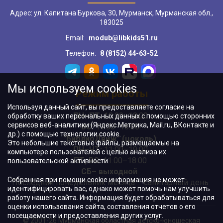
Адрес: ул. Капитана Буркова, 30, Мурманск, Мурманская обл.,
183025
Email:
modub@libkids51.ru
Телефон:
8 (8152) 44-63-52
Мы используем cookies
Режим работы
Используя данный сайт, вы предоставляете согласие на
ПН–ПТ:
10:00–18:00
обработку ваших персональных данных с помощью сторонних
сервисов веб-аналитики (Яндекс.Метрика, Mail.ru, ВКонтакте и
ВС:
11:00–18:00
др.) с помощью технологии cookie.
"БиблиоДвиж" (цоколь)
:
Это небольшие текстовые файлы, размещаемые на
ПН–ЧТ
:
11:00–19:00
компьютере пользователей с целью анализа их
ПТ, ВС:
11:00–18:00
пользовательской активности.
СБ– выходной
Собранная при помощи cookie информация не может
Последний понедельник месяца – санитарный день
идентифицировать вас, однако может помочь нам улучшить
работу нашего сайта. Информация будет обрабатываться для
оценки использования сайта, составления отчетов о его
посещаемости и предоставления других услуг.
© 2001-26 Мурманская областная детско-юношеская