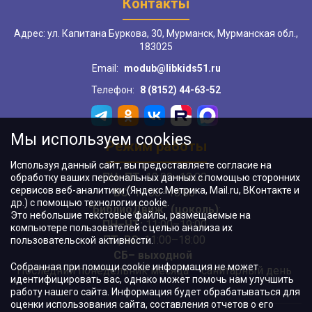
Контакты
Адрес: ул. Капитана Буркова, 30, Мурманск, Мурманская обл.,
183025
Email:
modub@libkids51.ru
Телефон:
8 (8152) 44-63-52
Мы используем cookies
Режим работы
Используя данный сайт, вы предоставляете согласие на
ПН–ПТ:
10:00–18:00
обработку ваших персональных данных с помощью сторонних
сервисов веб-аналитики (Яндекс.Метрика, Mail.ru, ВКонтакте и
ВС:
11:00–18:00
др.) с помощью технологии cookie.
"БиблиоДвиж" (цоколь)
:
Это небольшие текстовые файлы, размещаемые на
ПН–ЧТ
:
11:00–19:00
компьютере пользователей с целью анализа их
ПТ, ВС:
11:00–18:00
пользовательской активности.
СБ– выходной
Собранная при помощи cookie информация не может
Последний понедельник месяца – санитарный день
идентифицировать вас, однако может помочь нам улучшить
работу нашего сайта. Информация будет обрабатываться для
оценки использования сайта, составления отчетов о его