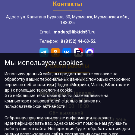
Контакты
Адрес: ул. Капитана Буркова, 30, Мурманск, Мурманская обл.,
183025
Email:
modub@libkids51.ru
Телефон:
8 (8152) 44-63-52
Мы используем cookies
Режим работы
Используя данный сайт, вы предоставляете согласие на
ПН–ПТ:
10:00–18:00
обработку ваших персональных данных с помощью сторонних
сервисов веб-аналитики (Яндекс.Метрика, Mail.ru, ВКонтакте и
ВС:
11:00–18:00
др.) с помощью технологии cookie.
"БиблиоДвиж" (цоколь)
:
Это небольшие текстовые файлы, размещаемые на
ПН–ЧТ
:
11:00–19:00
компьютере пользователей с целью анализа их
ПТ, ВС:
11:00–18:00
пользовательской активности.
СБ– выходной
Собранная при помощи cookie информация не может
Последний понедельник месяца – санитарный день
идентифицировать вас, однако может помочь нам улучшить
работу нашего сайта. Информация будет обрабатываться для
оценки использования сайта, составления отчетов о его