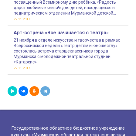
посвященный Всемирному дню ребёнка, «Радость
дарят любимые книги!» для детей, находящихся в
педиатрическом отделении Мурманской детской
клинической больницы
22.11.2017
Арт-встреча «Все начинается с театра»
21 ноября в отделе искусства и творчества в рамках
Всероссийской недели «Театр детям и юношеству»
состоялась встреча старшеклассников города
Мурманска с молодежной театральной студией
«Катарсис»
22.11.2017
Государственное областное бюджетное учреждение
культуры «Мурманская областная детско-юношеская